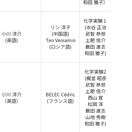
和田 雅子）
化学実験１
リン 洋子
(水谷 正治
小川 洋介
(中国語)
武智 恭世
(英語)
Ten Veniamin
土肥 信介
(ロシア語)
薮田 達志
和田 雅子)
化学実験2
(梶並 昭彦
武智 恭世
土肥 信介
小川 洋介
BELEC Cédric
西山 覚
（英語）
(フランス語)
松岡 淳
薮田 達志
山地 秀樹
和田 雅子)