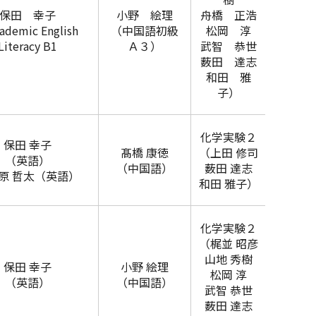
保田 幸子
小野 絵理
舟橋 正浩
ademic English
（中国語初級
松岡 淳
Literacy B1
Ａ３）
武智 恭世
薮田 達志
和田 雅
子）
化学実験２
保田 幸子
髙橋 康徳
（上田 修司
（英語）
（中国語）
薮田 達志
原 哲太（英語）
和田 雅子）
化学実験２
（梶並 昭彦
山地 秀樹
保田 幸子
小野 絵理
松岡 淳
（英語）
（中国語）
武智 恭世
薮田 達志