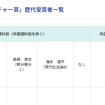
チャー賞」歴代受賞者一覧
業科目（外国語科目を除く）
外
島崎 達史
増本 康平
（微分積分
なし
（現代社会論B）
１）