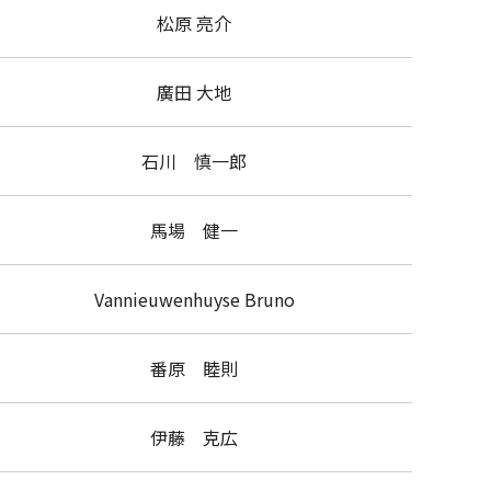
松原 亮介
廣田 大地
石川 慎一郎
馬場 健一
Vannieuwenhuyse Bruno
番原 睦則
伊藤 克広