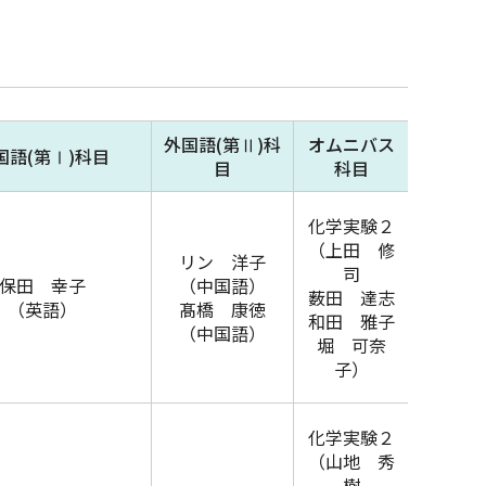
外国語(第Ⅱ)科
オムニバス
国語(第Ⅰ)科目
目
科目
化学実験２
（上田 修
リン 洋子
司
保田 幸子
（中国語）
薮田 達志
（英語）
髙橋 康徳
和田 雅子
（中国語）
堀 可奈
子）
化学実験２
（山地 秀
樹