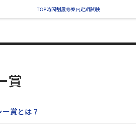
TOP
時間割
履修案内
定期試験
ー賞
ャー賞とは？