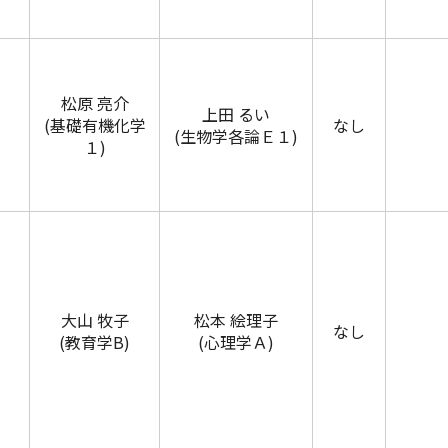
松原 亮介
上田 るい
(基礎有機化学
なし
(生物学各論Ｅ１)
１)
大山 牧子
松本 絵理子
なし
(教育学B)
(心理学Ａ)