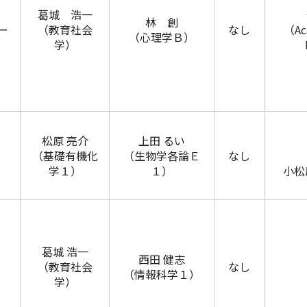
葛城 浩一
林 創
ー
（教育社会
なし
（Ac
（心理学Ｂ）
学）
松原 亮介
上田 るい
（基礎有機化
（生物学各論Ｅ
なし
学１）
１）
小松
葛城 浩一
西田 健志
（教育社会
なし
（情報科学１）
学）