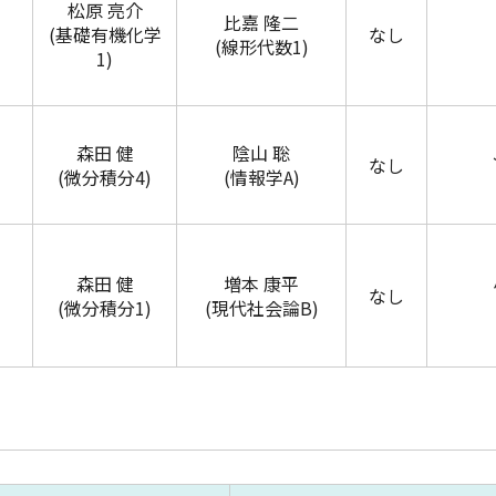
松原 亮介
比嘉 隆二
(基礎有機化学
なし
(線形代数1)
1)
森田 健
陰山 聡
なし
(微分積分4)
(情報学A)
森田 健
増本 康平
なし
(微分積分1)
(現代社会論B)