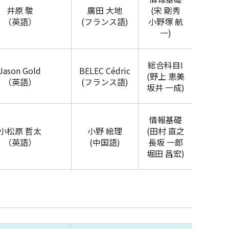
井原 駿
廣田 大地
(宋 剛秀
（英語）
(フランス語)
小野塚 航
一)
総合科目I
Jason Gold
BELEC Cédric
(野上 恵美
（英語）
(フランス語)
坂井 一成)
情報基礎
小松原 哲太
小野 絵理
(田村 直之
（英語）
(中国語)
長坂 一郎
堀田 昌宏)