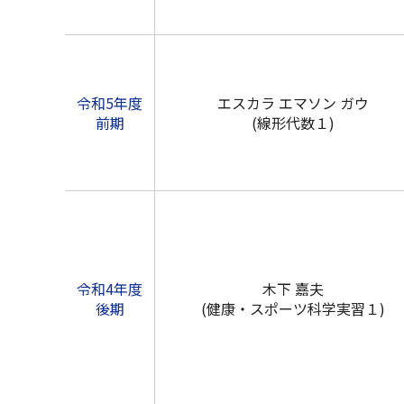
令和5年度
エスカラ エマソン ガウ
前期
(線形代数１)
令和4年度
木下 嘉夫
後期
(健康・スポーツ科学実習１)