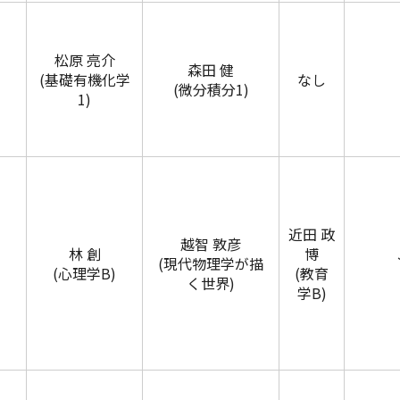
松原 亮介
森田 健
(基礎有機化学
なし
(微分積分1)
1)
近田 政
越智 敦彦
林 創
博
(現代物理学が描
(心理学B)
(教育
く世界)
学B)