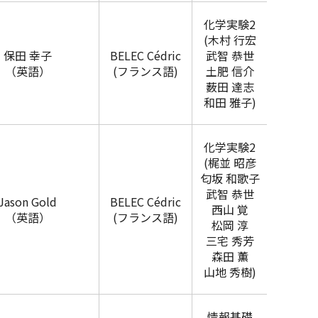
化学実験2
(木村 行宏
保田 幸子
BELEC Cédric
武智 恭世
（英語）
(フランス語)
土肥 信介
薮田 達志
和田 雅子)
化学実験2
(梶並 昭彦
匂坂 和歌子
武智 恭世
Jason Gold
BELEC Cédric
西山 覚
（英語）
(フランス語)
松岡 淳
三宅 秀芳
森田 薫
山地 秀樹)
情報基礎